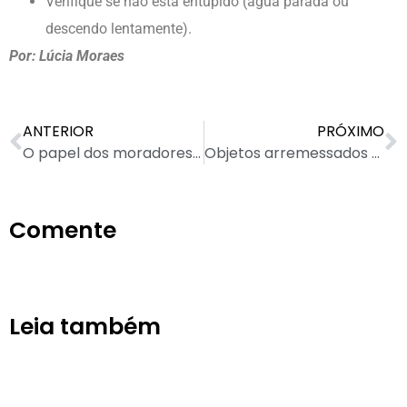
Verifique se não está entupido (água parada ou
descendo lentamente).
Por: Lúcia Moraes
ANTERIOR
PRÓXIMO
O papel dos moradores na segurança condominial
Objetos arremessados através das janelas das unidades
Comente
Leia também