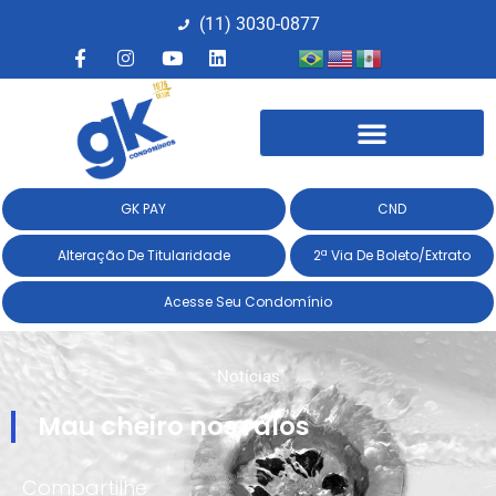
(11) 3030-0877​
GK PAY
CND
Alteração De Titularidade
2ª Via De Boleto/Extrato
Acesse Seu Condomínio
Notícias
Mau cheiro nos ralos
Compartilhe