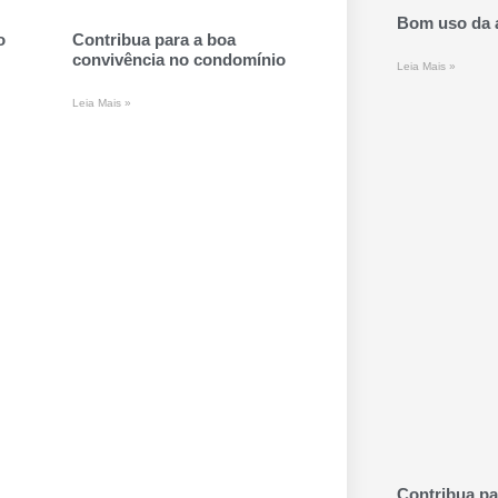
Bom uso da 
o
Contribua para a boa
convivência no condomínio
Leia Mais »
Leia Mais »
Contribua pa