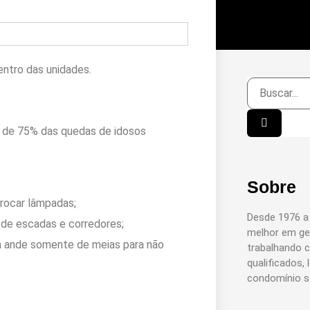
entro das unidades.
 de 75% das quedas de idosos
Sobre
rocar lâmpadas;
Desde 1976 a
 de escadas e corredores;
melhor em ge
ca ande somente de meias para não
trabalhando 
qualificados,
condomínio s