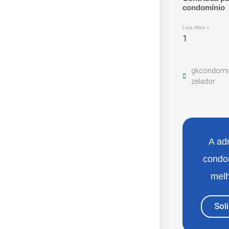
condomínio
Leia Mais »
gkcondomi
zelador
A ad
condo
melh
Sol