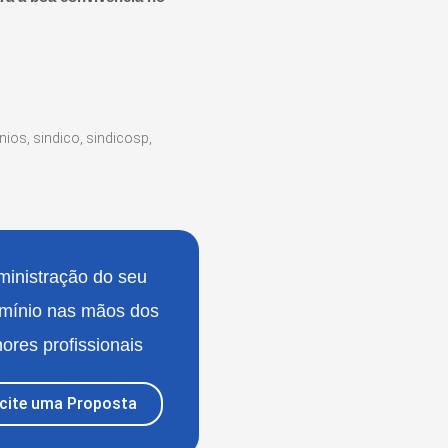
nios
,
sindico
,
sindicosp
,
ministração do seu
mínio nas mãos dos
ores profissionais
icite uma Proposta