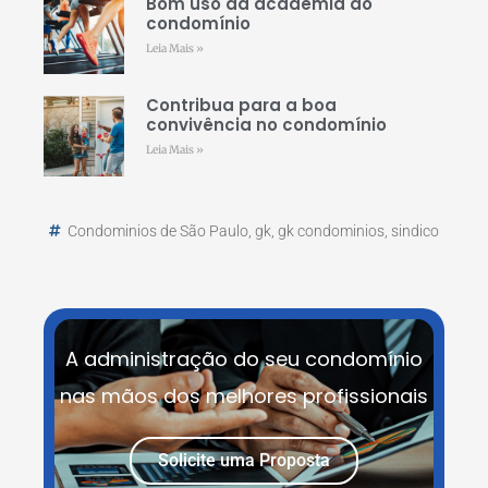
Bom uso da academia do
condomínio
Leia Mais »
Contribua para a boa
convivência no condomínio
Leia Mais »
Condominios de São Paulo
,
gk
,
gk condominios
,
sindico
A administração do seu condomínio
nas mãos dos melhores profissionais
Solicite uma Proposta