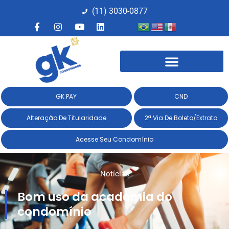
(11) 3030-0877​
GK PAY
CND
Alteração De Titularidade
2ª Via De Boleto/Extrato
Acesse Seu Condomínio
Notícias
Bom uso da academia do
condomínio