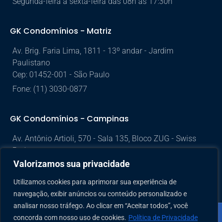
Segunda-feira à sexta-feira das 08h às 17:30h
GK Condomínios - Matriz
Av. Brig. Faria Lima, 1811 - 13º andar - Jardim
Paulistano
Cep: 01452-001 - São Paulo
Fone: (11) 3030-0877
GK Condomínios - Campinas
Av. Antônio Artioli, 570 - Sala 135, Bloco ZUG - Swiss
Park
Valorizamos sua privacidade
CEP: 13049-900 - Campinas/SP
Fone: (19) 2038-2567
Utilizamos cookies para aprimorar sua experiência de
navegação, exibir anúncios ou conteúdo personalizado e
analisar nosso tráfego. Ao clicar em “Aceitar todos”, você
concorda com nosso uso de cookies.
Política de Privacidade
© 2026 Todos os direitos reservados a GK