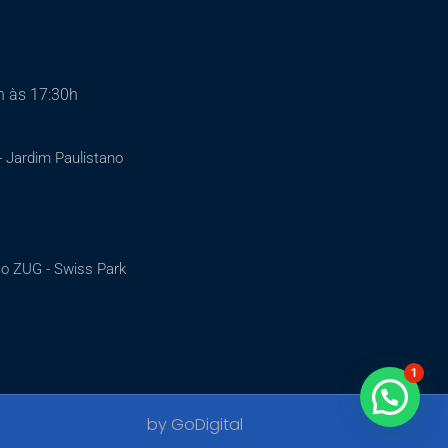
h às 17:30h
 - Jardim Paulistano
loco ZUG - Swiss Park
1
by GoDigital