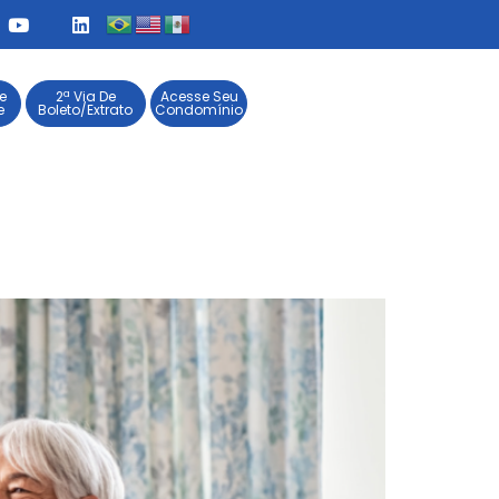
e
2ª Via De
Acesse Seu
e
Boleto/Extrato
Condomínio