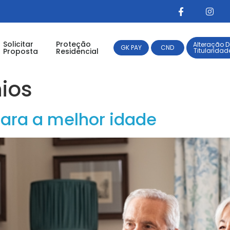
Solicitar
Proteção
Alteração D
GK PAY
CND
Proposta
Residencial
Titularidad
ios
ara a melhor idade