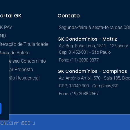
ortal GK
Contato
K PAY
Segunda-feira à sexta-feira das 08
ND
GK Condomínios - Matriz
lteração de Titularidade
Av. Brig. Faria Lima, 1811 - 13º andar
Cep: 01452-001 - São Paulo
ª Via de Boleto
Fone: (11) 3030-0877
cesse seu Condomínio
olicitar Proposta
GK Condomínios - Campinas
roteção Residencial
Av. Antônio Artioli, 570 - Sala 135, B
CEP: 13049-900 - Campinas/SP
Fone: (19) 2038-2567
CRECI nº 1800-J