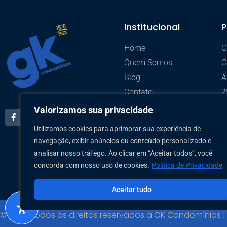
Institucional
P
Home
G
Quem Somos
C
Blog
A
Contato
2
Trabalhe Conosco
A
Valorizamos sua privacidade
Política de Privacidade
S
Utilizamos cookies para aprimorar sua experiência de
P
navegação, exibir anúncios ou conteúdo personalizado e
analisar nosso tráfego. Ao clicar em “Aceitar todos”, você
concorda com nosso uso de cookies.
Política de Privacidade
Aceitar tudo
© 2026 Todos os direitos reservados a GK Condomínios | 