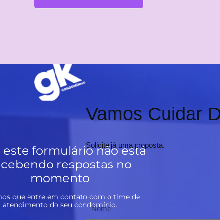
Vamos Cuidar D
Solicite já uma proposta.