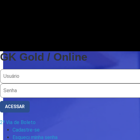
GK Gold / Online
ACESSAR
2ª Via de Boleto
Cadastre-se
Esqueci minha senha